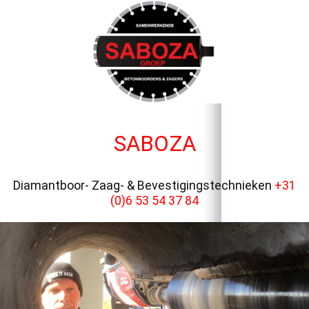
SABOZA
Diamantboor- Zaag- & Bevestigingstechnieken
+31
(0)6 53 54 37 84