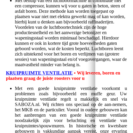
Met behulp van een luchtboormachine in combinatie met
een compressor, kunnen wij voor u gaten in beton, steen of
asfalt boren. Deze methode kan worden toegepast op
plaatsen waar niet met elektra gewerkt mag of kan worden,
hierbij kunt u denken aan bijvoorbeeld raffinaderijen.
Voordelen van de luchtboortechniek zijn de hoge
productiesnelheid en het aanwezige betonijzer en
wapeningsstaal worden minimaal beschadigd. Hierdoor
kunnen er ook in kortere tijd grote hoeveelheden gaten
geboord worden, wat de kosten beperkt. Luchtboren leent
zich uitstekend voor het boren en verlijmen van (grotere
sessies) van wapeningsstaal en/of voegovergangen, waar de
maatvastheid minder van belang is.
KRUIPRUIMTE VENTILATIE
• Wij leveren, boren en
plaatsen graag de juiste roosters voor u
Met een goede kruipruimte ventilatie voorkomt u
problemen zoals bijvoorbeeld een muffe geur. Uw
kruipruimte ventilatie regelt u makkelijk en snel via
SABOZA.nl. Wij richten ons speciaal op de aan-nemers,
het MKB en de particulier. Vooral in oudere gebouwen kan
het aanbrengen van een goede kruipruimte ventilatie
noodzakelijk zijn voor beluchting en ventilatie van
kruipruimtes/spouwmuren. In historische en kwetsbare
gebouwen is vakkundige aanpak vereist, onze ervaring