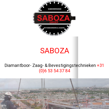
SABOZA
Diamantboor- Zaag- & Bevestigingstechnieken
+31
(0)6 53 54 37 84