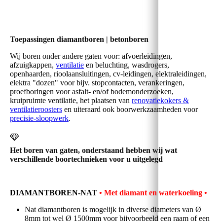
Toepassingen diamantboren | betonboren
Wij boren onder andere gaten voor: afvoerleidingen,
afzuigkappen,
ventilatie
en beluchting, wasdrogers,
openhaarden, r
ioolaansluitingen,
cv-leidingen,
elektraleidingen,
elektra "dozen" voor bijv. stopcontacten,
verankeringen,
proefboringen voor asfalt- en/of bodemonderzoeken,
kruipruimte ventilatie, het plaatsen van
renovatiekokers &
ventilatieroosters
en uiteraard ook boorwerkzaamheden voor
precisie-sloopwerk
.
Het boren van gaten, onderstaand
hebben wij wat
verschillende boortechnieken voor u uitgelegd
DIAMANTBOREN-NAT
• M
et diamant en waterkoeling
•
Nat diamantboren is mogelijk in diverse diameters van Ø
8mm tot wel Ø 1500mm voor bijvoorbeeld een raam of
een