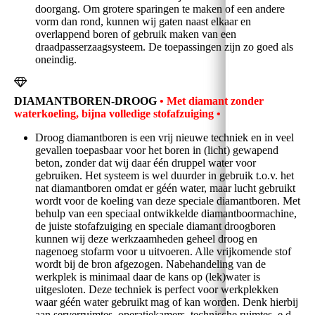
doorgang. Om grotere sparingen te maken of een andere
vorm dan rond, kunnen wij gaten naast elkaar en
overlappend boren of gebruik maken van een
draadpasserzaagsysteem. De toepassingen zijn zo goed als
oneindig.
DIAMANTBOREN-DROOG
•
Met diamant zonder
waterkoeling, bijna volledige stofafzuiging •
Droog diamantboren is een vrij nieuwe techniek en in veel
gevallen toepasbaar voor het boren in (licht) gewapend
beton, zonder dat wij daar één druppel water voor
gebruiken. Het systeem is wel duurder in gebruik t.o.v. het
nat diamantboren omdat er géén water, maar lucht gebruikt
wordt voor de koeling van deze speciale diamantboren. Met
behulp van een speciaal ontwikkelde diamantboormachine,
de juiste stofafzuiging en speciale diamant droogboren
kunnen wij deze werkzaamheden geheel droog en
nagenoeg stofarm voor u uitvoeren. Alle vrijkomende stof
wordt bij de bron afgezogen. Nabehandeling van de
werkplek is minimaal daar de kans op (lek)water is
uitgesloten. Deze techniek is perfect voor werkplekken
waar géén water gebruikt mag of kan worden. Denk hierbij
aan serverruimtes, operatiekamers, technische ruimtes, e.d.