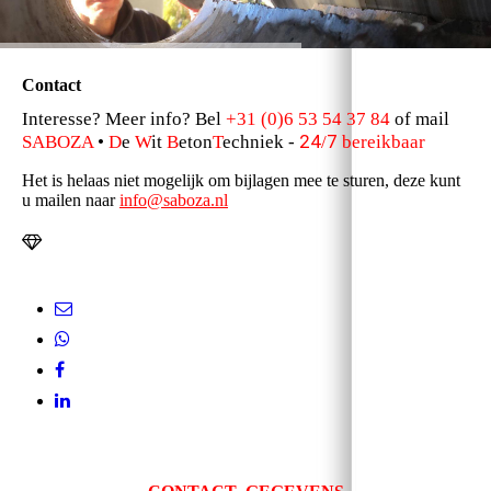
Contact
Interesse? Meer info? Bel
+31 (0)6 53 54 37 84
of mail
24
7
SABOZA
•
D
e
W
it
B
eton
T
echniek -
/
bereikbaar
Het is helaas niet mogelijk om bijlagen mee te sturen, deze kunt
u mailen naar
info@saboza.nl