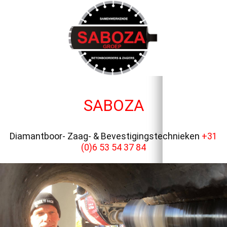
SABOZA
Diamantboor- Zaag- & Bevestigingstechnieken
+31
(0)6 53 54 37 84